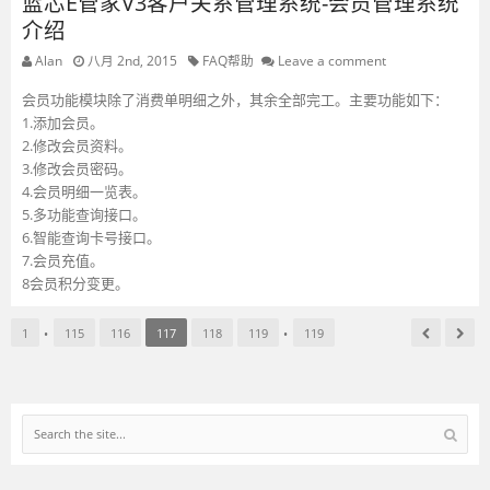
蓝芯E管家V3客户关系管理系统-会员管理系统
介绍
Alan
八月 2nd, 2015
FAQ帮助
Leave a comment
会员功能模块除了消费单明细之外，其余全部完工。主要功能如下：
1.添加会员。
2.修改会员资料。
3.修改会员密码。
4.会员明细一览表。
5.多功能查询接口。
6.智能查询卡号接口。
7.会员充值。
8会员积分变更。
1
•
115
116
117
118
119
•
119