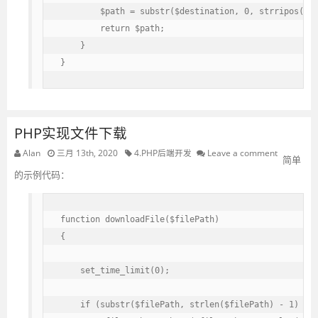
        $path = substr($destination, 0, strripos($de
        return $path;

    }

}
PHP实现文件下载
Alan
三月 13th, 2020
4.PHP后端开发
Leave a comment
简单
的示例代码：
function downloadFile($filePath)

{

    set_time_limit(0);

    if (substr($filePath, strlen($filePath) - 1) == 