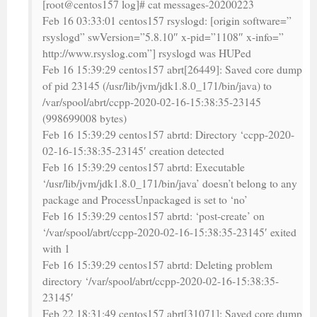
[root@centos157 log]# cat messages-20200223
Feb 16 03:33:01 centos157 rsyslogd: [origin software=”
rsyslogd” swVersion=”5.8.10″ x-pid=”1108″ x-info=”
http://www.rsyslog.com”] rsyslogd was HUPed
Feb 16 15:39:29 centos157 abrt[26449]: Saved core dump
of pid 23145 (/usr/lib/jvm/jdk1.8.0_171/bin/java) to
/var/spool/abrt/ccpp-2020-02-16-15:38:35-23145
(998699008 bytes)
Feb 16 15:39:29 centos157 abrtd: Directory ‘ccpp-2020-
02-16-15:38:35-23145′ creation detected
Feb 16 15:39:29 centos157 abrtd: Executable
‘/usr/lib/jvm/jdk1.8.0_171/bin/java’ doesn’t belong to any
package and ProcessUnpackaged is set to ‘no’
Feb 16 15:39:29 centos157 abrtd: ‘post-create’ on
‘/var/spool/abrt/ccpp-2020-02-16-15:38:35-23145′ exited
with 1
Feb 16 15:39:29 centos157 abrtd: Deleting problem
directory ‘/var/spool/abrt/ccpp-2020-02-16-15:38:35-
23145′
Feb 22 18:31:49 centos157 abrt[31071]: Saved core dump