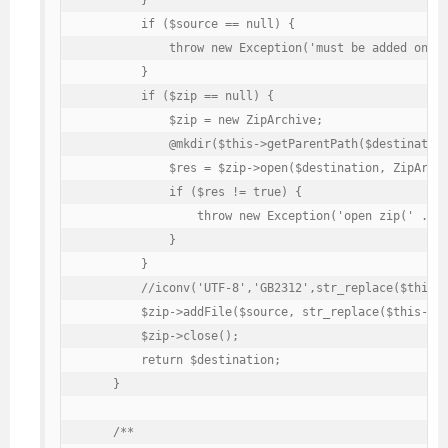
        if ($source == null) {

            throw new Exception('must be added one f
        }

        if ($zip == null) {

            $zip = new ZipArchive;

            @mkdir($this->getParentPath($destination
            $res = $zip->open($destination, ZipArchi
            if ($res != true) {

                throw new Exception('open zip(' . $d
            }

        }

        //iconv('UTF-8','GB2312',str_replace($this->
        $zip->addFile($source, str_replace($this->ge
        $zip->close();

        return $destination;

    }

    /**
