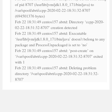
of pid 8707 (/usr/lib/jvm/jdk1.8.0_171/bin/java) to
/var/spool/abrt/ccpp-2020-02-22-18:31:32-8707
(694501376 bytes)
Feb 22 18:31:49 centos157 abrtd: Directory ‘ccpp-2020-
02-22-18:31:32-8707′ creation detected
Feb 22 18:31:49 centos157 abrtd: Executable
‘/usr/lib/jvm/jdk1.8.0_171/bin/java’ doesn’t belong to any
package and ProcessUnpackaged is set to ‘no’
Feb 22 18:31:49 centos157 abrtd: ‘post-create’ on
‘/var/spool/abrt/ccpp-2020-02-22-18:31:32-8707′ exited
with 1
Feb 22 18:31:49 centos157 abrtd: Deleting problem
directory ‘/var/spool/abrt/ccpp-2020-02-22-18:31:32-
8707′