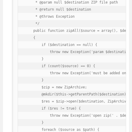
     * @param null $destination ZIP file path

     * @return null $destination

     * @throws Exception

     */

    public function zipAll($source = array(), $desti
    {

        if ($destination == null) {

            throw new Exception('param $destination 
        }

        if (count($source) == 0) {

            throw new Exception('must be added one f
        }

        $zip = new ZipArchive;

        @mkdir($this->getParentPath($destination), 0
        $res = $zip->open($destination, ZipArchive::
        if ($res != true) {

            throw new Exception('open zip(' . $desti
        }

        foreach ($source as $path) {
