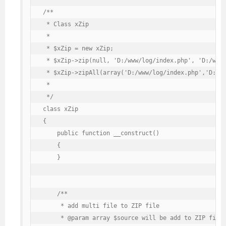
/**

 * Class xZip

 *

 * $xZip = new xZip;

 * $xZip->zip(null, 'D:/www/log/index.php', 'D:/www/
 * $xZip->zipAll(array('D:/www/log/index.php','D:/ww
 *

 */

class xZip

{

    public function __construct()

    {

    }

    /**

     * add multi file to ZIP file

     * @param array $source will be add to ZIP file 