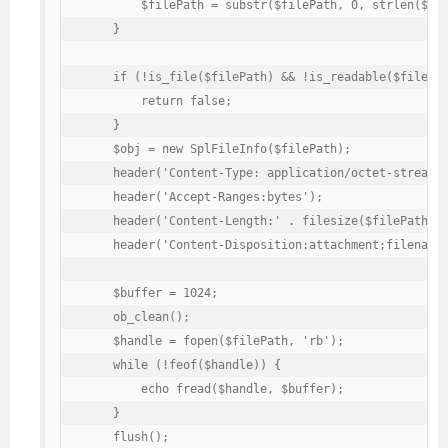
        $filePath = substr($filePath, 0, strlen($fil
    }

    if (!is_file($filePath) && !is_readable($filePat
        return false;

    }

    $obj = new SplFileInfo($filePath);

    header('Content-Type: application/octet-stream')
    header('Accept-Ranges:bytes');

    header('Content-Length:' . filesize($filePath)
    header('Content-Disposition:attachment;fil
    $buffer = 1024;

    ob_clean();

    $handle = fopen($filePath, 'rb');

    while (!feof($handle)) {

        echo fread($handle, $buffer);

    }

    flush();
