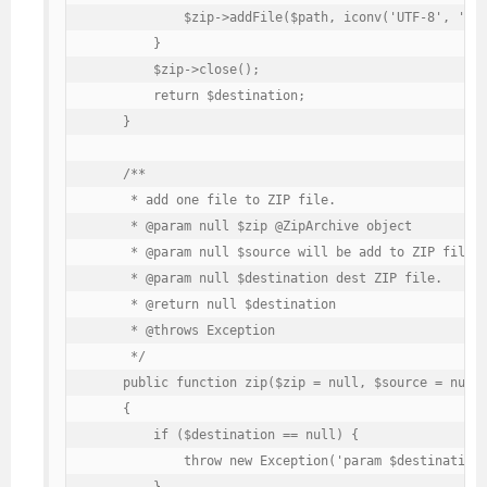
            $zip->addFile($path, iconv('UTF-8', 'GB2
        }

        $zip->close();

        return $destination;

    }

    /**

     * add one file to ZIP file.

     * @param null $zip @ZipArchive object

     * @param null $source will be add to ZIP file.

     * @param null $destination dest ZIP file.

     * @return null $destination

     * @throws Exception

     */

    public function zip($zip = null, $source = null,
    {

        if ($destination == null) {

            throw new Exception('param $destination 
        }
