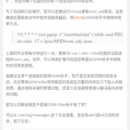
f），然后为每个匹配的pid将-17回显到procfs条目中。
为了自动执行此操作，您可以定期运行cron以更新oom_adj条目。这是
确保在重新启动守护程序或服务器后，将
sshd
从OOM杀手中排除的简
单方法。
*/1 * * * * root pgrep -f “/usr/sbin/sshd” | while read PID;
do echo -17 > /proc/$PID/oom_adj; done
上面的作业将每分钟运行一次，更新与/ usr / sbin / sshd匹配的当前进
程的oom_adj。当然，可以将其扩展为包括您希望从OOM杀手中排除
的任何其他进程。
我建议在单个进程级别禁用OOM杀手，而不是在系统范围内将其关
闭。完全禁用OOM Killer将导致您的系统在沉重的内存压力下陷入内核
恐慌。通过排除关键的管理过程，您至少应该能够登录以解决高内存使
用问题。
那怎么判断进程是不是被OOM Killer给干掉了呢？
可以从 /var/log/messages 这个日志查看，是否有abrt或kill之间的信
息，如下日志：