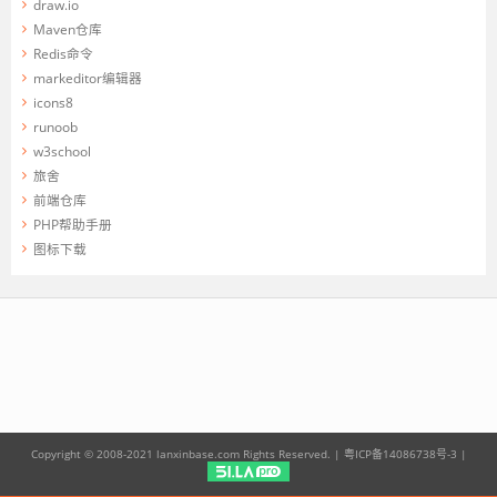
draw.io
Maven仓库
Redis命令
markeditor编辑器
icons8
runoob
w3school
旅舍
前端仓库
PHP帮助手册
图标下载
Copyright © 2008-2021 lanxinbase.com Rights Reserved. |
粤ICP备14086738号-3
|