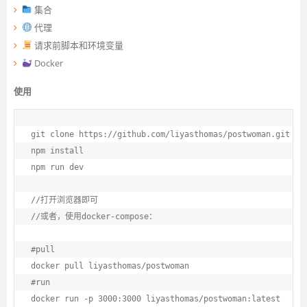
集合
代理
请求前脚本和环境变量
Docker
使用
git clone https://github.com/liyasthomas/postwoman.git

npm install

npm run dev

//打开浏览器即可

//或者，使用docker-compose：

#pull

docker pull liyasthomas/postwoman

#run

docker run -p 3000:3000 liyasthomas/postwoman:latest
