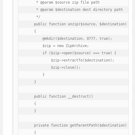
     * @param $source zip file path

     * @param $destination dest directory path

     */

    public function unzip($source, $destination)

    {

        @mkdir($destination, 0777, true);

        $zip = new ZipArchive;

        if ($zip->open($source) === true) {

            $zip->extractTo($destination);

            $zip->close();

        }

    }

    public function __destruct()

    {

    }

    private function getParentPath($destination)

    {
