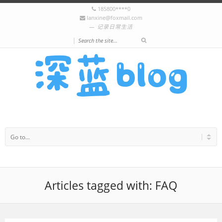
185800****0
lanxine@foxmail.com
记录日常生活
|
Articles tagged with: FAQ