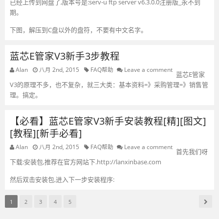
已经上传到网盘了,版本号是:serv-u ftp server v6.3.0.0注册版_永不到
期。
下图，解压到C盘以外的盘符，不要有中文名字。
蓝芯E管家V3新手3步教程
Alan
八月 2nd, 2015
FAQ帮助
Leave a comment
蓝芯E管家
V3的原理不多，也不复杂，就三大类：基本资料=》采购管理=》销售管
理。搞定。
【必看】蓝芯E管家V3新手安装教程[精][图文]
[教程][新手必看]
Alan
八月 2nd, 2015
FAQ帮助
Leave a comment
首先我们呀
下载:安装包,推荐在官方网站下.http://lanxinbase.com
然后双击安装包,进入下一步安装程序:
1
2
3
4
5