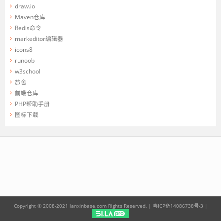
draw.io
Maven仓库
Redis命令
markeditor编辑器
icons8
runoob
w3school
旅舍
前端仓库
PHP帮助手册
图标下载
Copyright © 2008-2021 lanxinbase.com Rights Reserved. |
粤ICP备14086738号-3
|