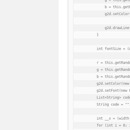
            g = this.getR
            b = this.getR
            g2d.setColor
            g2d.drawLine
        }

        int fontSize = (w
        r = this.getRando
        g = this.getRando
        b = this.getRando
        g2d.setColor(new 
        g2d.setFont(new 
        List<String> cod
        String code = "";
        int __x = (width
        for (int i = 0; 