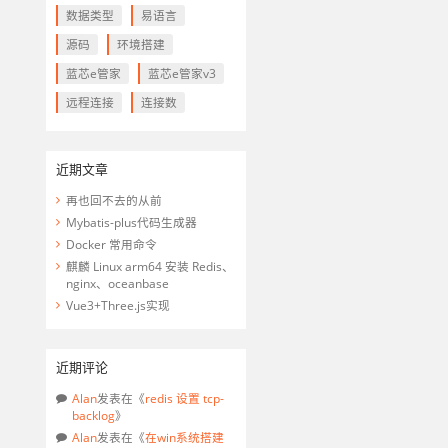
数据类型
易语言
源码
环境搭建
蓝芯e管家
蓝芯e管家v3
远程连接
连接数
近期文章
再也回不去的从前
Mybatis-plus代码生成器


Docker 常用命令
麒麟 Linux arm64 安装 Redis、
nginx、oceanbase
Vue3+Three.js实现
近期评论
Alan
发表在《
redis 设置 tcp-
backlog
》
0";

Alan
发表在《
在win系统搭建