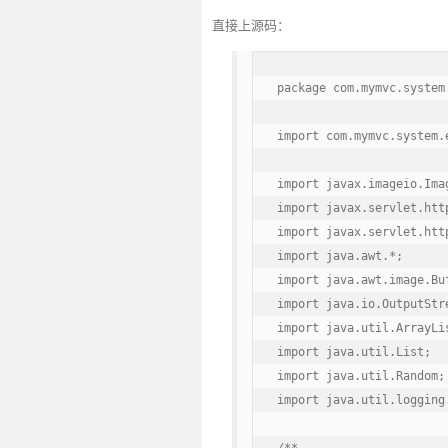
直接上源码：
package com.mymvc.system.
import com.mymvc.system.
import javax.imageio.Imag
import javax.servlet.htt
import javax.servlet.http
import java.awt.*;

import java.awt.image.Buf
import java.io.OutputStre
import java.util.ArrayLis
import java.util.List;

import java.util.Random;

import java.util.logging.