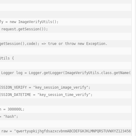
fy = new ImageVerifyUtils();

 request.getSession());

getSession(),code); => true or throw new Exception.

tils {

 Logger log = Logger.getLogger(ImageVerifyUtils.class.getName());
ESSION_VERIFY = "key_session_image_verify";

ESSION_DATETIME = "key_session_time_verify";

 = 300000L;

 "hash";

 raw = "qwertyupkijhgfdsazxcvbnmABCDEFGHJKLMNPQRSTUVWXYZ123456789