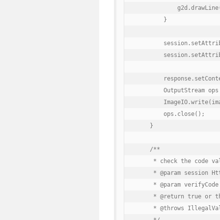
            g2d.drawLine
        }

        session.setAttri
        session.setAttri
        response.setCont
        OutputStream ops
        ImageIO.write(ima
        ops.close();

    }

    /**

     * check the code val
     * @param session Htt
     * @param verifyCode 
     * @return true or th
     * @throws IllegalVal