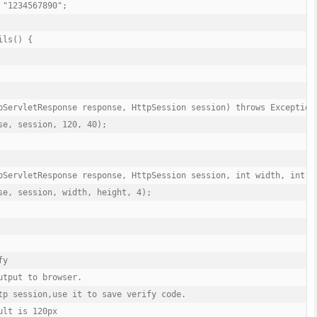
"1234567890";

ls() {

pServletResponse response, HttpSession session) throws Exception 
se, session, 120, 40);

pServletResponse response, HttpSession session, int width, int he
se, session, width, height, 4);

y

tput to browser.

tp session,use it to save verify code.

lt is 120px
