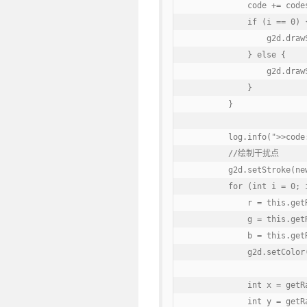
            code += codes
            if (i == 0) {
                g2d.draw
            } else {

                g2d.draw
            }

        }

        log.info(">>code:
        //绘制干扰点

        g2d.setStroke(ne
        for (int i = 0; i
            r = this.getR
            g = this.getR
            b = this.getR
            g2d.setColor
            int x = getRa
            int y = getRa