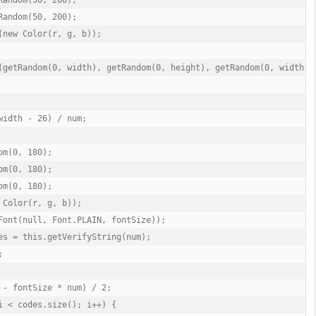
andom(50, 200);

andom(50, 200);

(new Color(r, g, b));

(getRandom(0, width), getRandom(0, height), getRandom(0, width), 
idth - 26) / num;

m(0, 180);

m(0, 180);

m(0, 180);

Color(r, g, b));

Font(null, Font.PLAIN, fontSize));

es = this.getVerifyString(num);



 - fontSize * num) / 2;

i < codes.size(); i++) {
