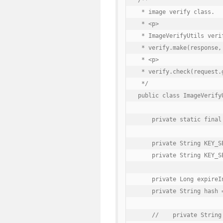
/**

 * image verify class.

 * <p>

 * ImageVerifyUtils veri
 * verify.make(response,
 * <p>

 * verify.check(request.
 */

public class ImageVerifyU
    private static final
    private String KEY_S
    private String KEY_S
    private Long expireIn
    private String hash =
    //    private String