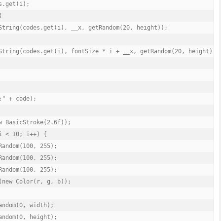
.get(i);



String(codes.get(i), __x, getRandom(20, height));

String(codes.get(i), fontSize * i + __x, getRandom(20, height));

" + code);

w BasicStroke(2.6f));

 < 10; i++) {

andom(100, 255);

andom(100, 255);

andom(100, 255);

(new Color(r, g, b));

ndom(0, width);

ndom(0, height);
