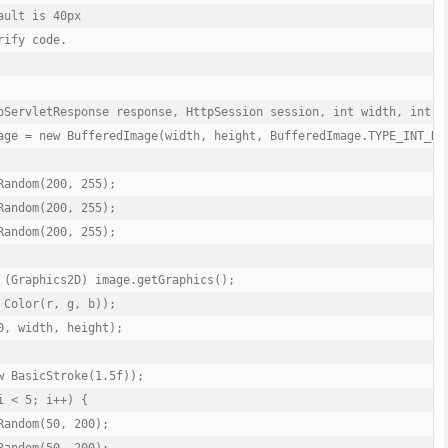
ult is 40px

ify code.

pServletResponse response, HttpSession session, int width, int he
age = new BufferedImage(width, height, BufferedImage.TYPE_INT_RGB
andom(200, 255);

andom(200, 255);

andom(200, 255);

 (Graphics2D) image.getGraphics();

Color(r, g, b));

, width, height);

w BasicStroke(1.5f));

 < 5; i++) {

andom(50, 200);
