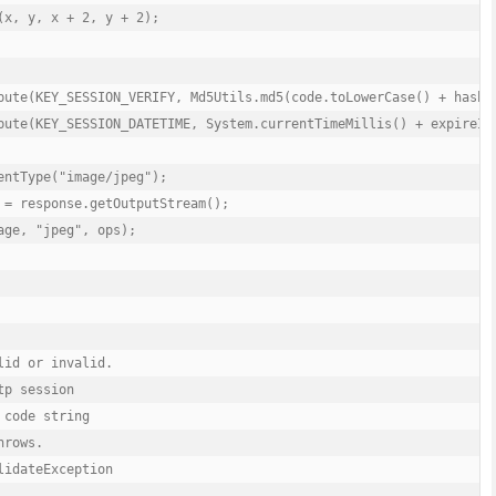
(x, y, x + 2, y + 2);

bute(KEY_SESSION_VERIFY, Md5Utils.md5(code.toLowerCase() + hash).
bute(KEY_SESSION_DATETIME, System.currentTimeMillis() + expireIn)
entType("image/jpeg");

 = response.getOutputStream();

ge, "jpeg", ops);

id or invalid.

p session

code string

rows.

idateException
