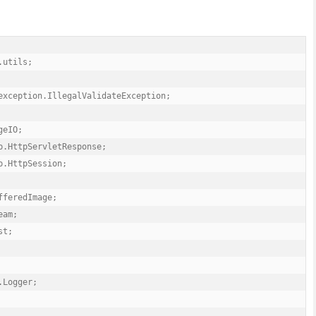
utils;

exception.IllegalValidateException;

eIO;

p.HttpServletResponse;

.HttpSession;

feredImage;

am;

t;

Logger;
