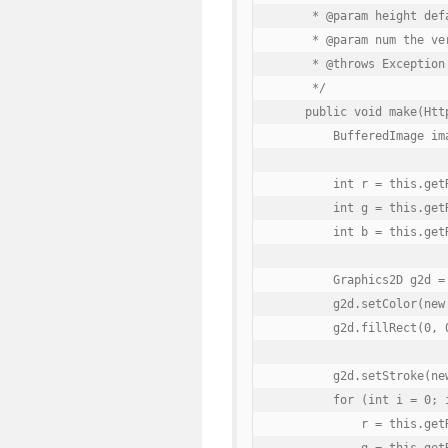
     * @param height defa
     * @param num the ver
     * @throws Exception

     */

    public void make(Htt
        BufferedImage im
        int r = this.getR
        int g = this.getR
        int b = this.getR
        Graphics2D g2d =
        g2d.setColor(new 
        g2d.fillRect(0, 0
        g2d.setStroke(ne
        for (int i = 0; i
            r = this.getR