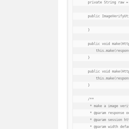
    private String raw = 
    public ImageVerifyUti
    }

    public void make(Htt
        this.make(respon
    }

    public void make(Htt
        this.make(respon
    }

    /**

     * make a image verif
     * @param response ou
     * @param session ht
     * @param width defau