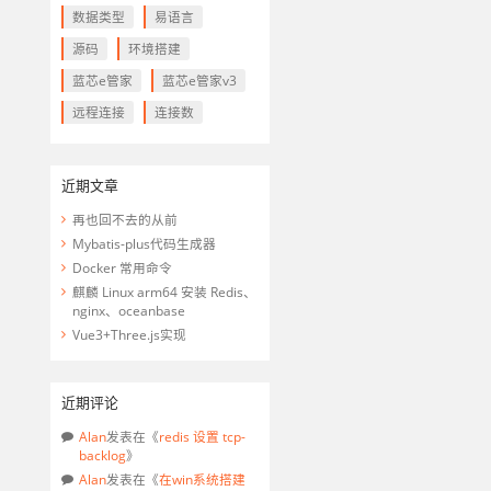
数据类型
易语言
源码
环境搭建
蓝芯e管家
蓝芯e管家v3
远程连接
连接数
近期文章
再也回不去的从前
Mybatis-plus代码生成器
Docker 常用命令
麒麟 Linux arm64 安装 Redis、
nginx、oceanbase
Vue3+Three.js实现
近期评论
Alan
发表在《
redis 设置 tcp-
backlog
》
Alan
发表在《
在win系统搭建