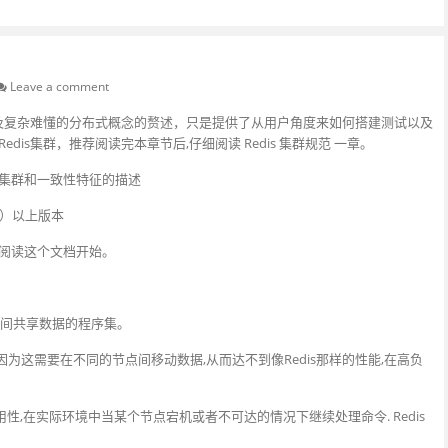
Leave a comment
涉及复杂难懂的分布式概念的赘述，只是提供了从用户角度来如何搭建测试以及
is集群，推荐阅读完本章节后,仔细阅读 Redis 集群规范 一章。
集群和一致性特征的描述
.0）以上版本
阅读这个文档开始。
间节点间共享数据的程序集。
令,因为这需要在不同的节点间移动数据,从而达不到像Redis那样的性能,在高负
用性,在实际环境中当某个节点宕机或者不可达的情况下继续处理命令. Redis