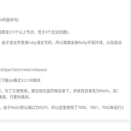
dis的版本号)
s集群需要至少3个以上节点，低于3个无法创建)；
edis集群，由于该文件是用ruby语言写的，所以需要安装Ruby开发环境，以及驱动
penTech/redis/releases/
载zip格式3.2.100版本
zip解压即可，为了方便使用，建议放在盘符根目录下，并修改目录名为Redis，如：
以放在桌面，只要你喜欢。
由于Redis默认端口为6379，所以这里使用了7000、7001、7002来运行3