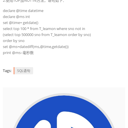
2.使用TOP加NOT IN方法，语句如下：
declare @time datetime
declare @ms int
set @time= getdate()
select top 100 * from T_leamon where sno not in
(select top 500000 sno from T_leamon order by sno)
order by sno
set @ms=datediff(ms,@time,getdate())
print @ms–毫秒数
Tags:
SQL语句