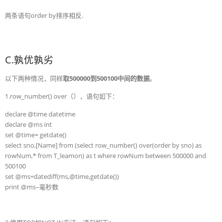
两条语句order by排序相反.
C.孰优孰劣
以下两种情况，同样
取500000到500100中间的数据
。
1.row_number() over（），语句如下：
declare @time datetime
declare @ms int
set @time= getdate()
select sno,[Name] from (select row_number() over(order by sno) as
rowNum,* from T_leamon) as t where rowNum between 500000 and
500100
set @ms=datediff(ms,@time,getdate())
print @ms–毫秒数