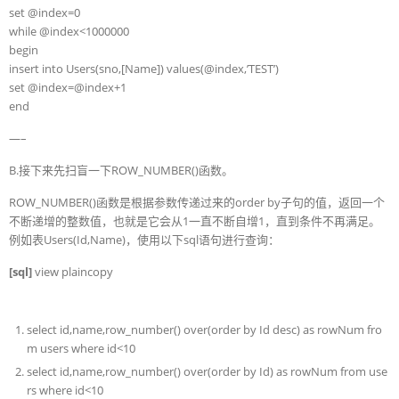
set @index=0
while @index<1000000
begin
insert into Users(sno,[Name]) values(@index,’TEST’)
set @index=@index+1
end
—–
B.接下来先扫盲一下ROW_NUMBER()函数。
ROW_NUMBER()函数是根据参数传递过来的order by子句的值，返回一个
不断递增的整数值，也就是它会从1一直不断自增1，直到条件不再满足。
例如表Users(Id,Name)，使用以下sql语句进行查询：
[sql]
view plaincopy
select
id,
name
,row_number() over(
order
by
Id
desc
)
as
rowNum
fro
m
users
where
id<10
select
id,
name
,row_number() over(
order
by
Id)
as
rowNum
from
use
rs
where
id<10