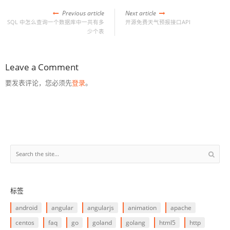
Previous article
Next article
SQL 中怎么查询一个数据库中一共有多
开源免费天气预报接口API
少个表
Leave a Comment
要发表评论，您必须先
登录
。
标签
android
angular
angularjs
animation
apache
centos
faq
go
goland
golang
html5
http