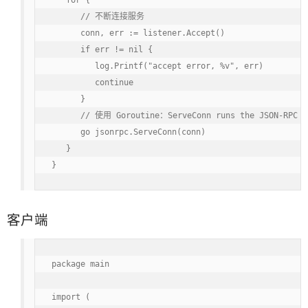
   for {

      // 不断连接服务

      conn, err := listener.Accept()

      if err != nil {

         log.Printf("accept error, %v", err)

         continue

      }

      // 使用 Goroutine：ServeConn runs the JSON-RPC se
      go jsonrpc.ServeConn(conn)

   }

}
客户端
package main

import (
