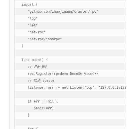
import (

   "github.com/zhaojigang/crawler/rpc"

   "log"

   "net"

   "net/rpc"

   "net/rpc/jsonrpc"

)

func main() {

   // 注册服务

   rpc.Register(rpcdemo.DemoService{})

   // 启动 server

   listener, err := net.Listen("tcp", "127.0.0.1:1234"
   if err != nil {

      panic(err)

   }
