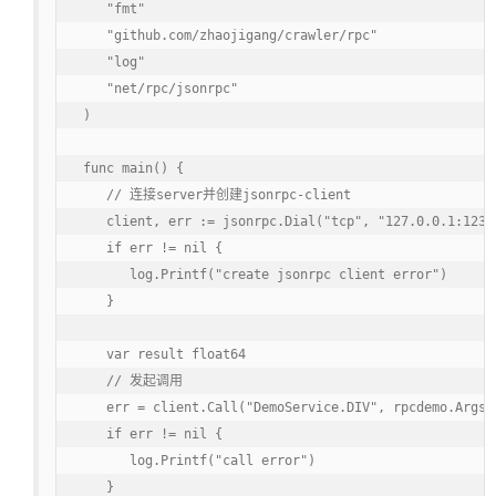
   "fmt"

   "github.com/zhaojigang/crawler/rpc"

   "log"

   "net/rpc/jsonrpc"

)

func main() {

   // 连接server并创建jsonrpc-client

   client, err := jsonrpc.Dial("tcp", "127.0.0.1:1234"
   if err != nil {

      log.Printf("create jsonrpc client error")

   }

   var result float64

   // 发起调用

   err = client.Call("DemoService.DIV", rpcdemo.Args{3
   if err != nil {

      log.Printf("call error")

   }
