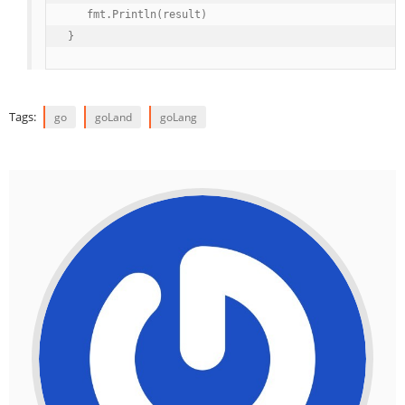
   fmt.Println(result)

}
Tags:
go
goLand
goLang