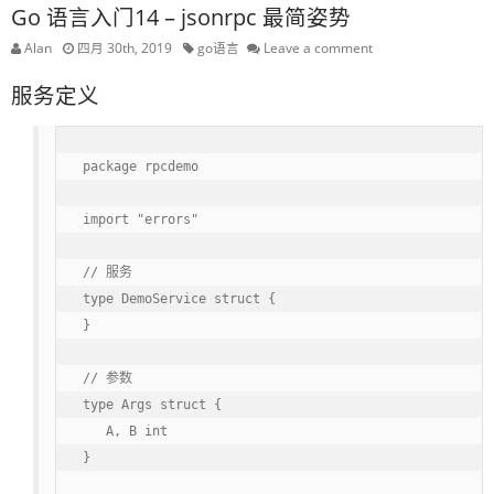
Go 语言入门14 – jsonrpc 最简姿势
Alan
四月 30th, 2019
go语言
Leave a comment
服务定义
package rpcdemo

import "errors"

// 服务

type DemoService struct {

}

// 参数

type Args struct {

   A, B int

}
