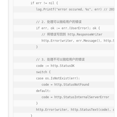
      if err != nil {

         log.Printf("error occured, %s", err) // 2018
         // 2. 处理可以抛给用户的错误

         if err, ok := err.(UserError); ok {

            // 将错误写回到 http.ResponseWriter

            http.Error(writer, err.Message(), http.Sta
         }

         // 3. 处理不可以抛给用户的错误

         code := http.StatusOK

         switch {

         case os.IsNotExist(err):

            code = http.StatusNotFound

         default:

            code = http.StatusInternalServerError

         }

         http.Error(writer, http.StatusText(code), 
      }
