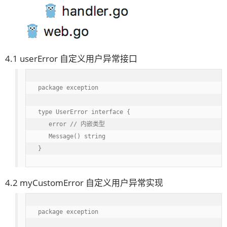
4.1 userError 自定义用户异常接口
package exception

type UserError interface {

   error // 内嵌类型

   Message() string

}
4.2 myCustomError 自定义用户异常实现
package exception
