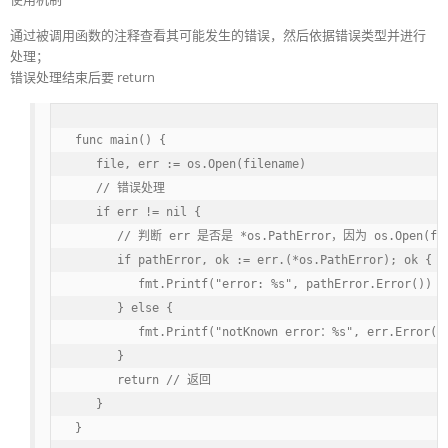
通过被调用函数的注释查看其可能发生的错误，然后依据错误类型并进行
处理；
错误处理结束后要 return
func main() {

   file, err := os.Open(filename)

   // 错误处理

   if err != nil {

      // 判断 err 是否是 *os.PathError，因为 os.Open(file
      if pathError, ok := err.(*os.PathError); ok {

         fmt.Printf("error: %s", pathError.Error())

      } else {

         fmt.Printf("notKnown error：%s", err.Error())
      }

      return // 返回

   }

}
