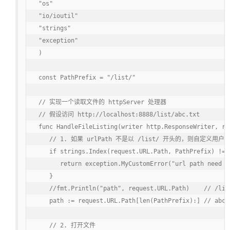
"os"

"io/ioutil"

"strings"

"exception"

)

const PathPrefix = "/list/"

// 实现一个读取文件的 httpServer 处理器

// 假设访问 http://localhost:8888/list/abc.txt

func HandleFileListing(writer http.ResponseWriter, re
   // 1. 如果 urlPath 不是以 /list/ 开头的，则自定义用户错
   if strings.Index(request.URL.Path, PathPrefix) != 0
      return exception.MyCustomError("url path need st
   }

   //fmt.Println("path", request.URL.Path)    // /list
   path := request.URL.Path[len(PathPrefix):] // a
   // 2. 打开文件
