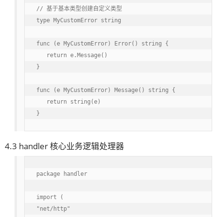
// 基于基本类型创建自定义类型

type MyCustomError string

func (e MyCustomError) Error() string {

   return e.Message()

}

func (e MyCustomError) Message() string {

   return string(e)

}
4.3 handler 核心业务逻辑处理器
package handler

import (

"net/http"
