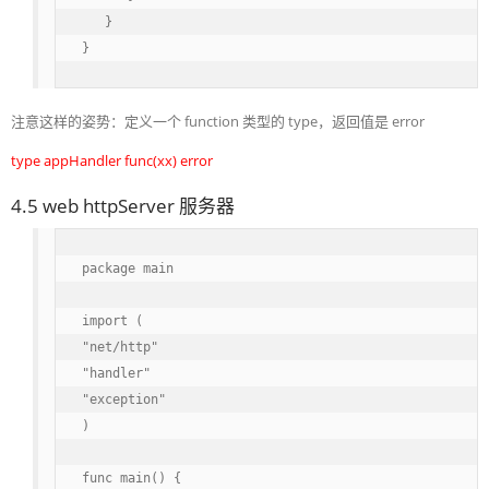
   }

}
注意这样的姿势：定义一个 function 类型的 type，返回值是 error
type appHandler func(xx) error
4.5 web httpServer 服务器
package main

import (

"net/http"

"handler"

"exception"

)

func main() {
