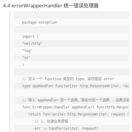
4.4 errorWrapperHandler 统一错误处理器
package exception

import (

"net/http"

"log"

"os"

)

// 定义一个 function 类型的 type，返回值是 error

type appHandler func(writer http.ResponseWriter, requ
// 输入 appHandler 是一个函数，输出也是一个函数 - 函数式编程
func ErrWrapper(handler appHandler) func(http.Respons
   return func(writer http.ResponseWriter, request *ht
      // 1. 处理业务逻辑

      err := handler(writer, request)
