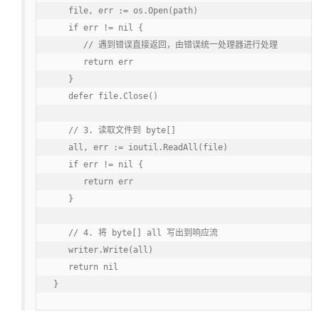
   file, err := os.Open(path)

   if err != nil {

      // 遇到错误直接返回，由错误统一处理器进行处理

      return err

   }

   defer file.Close()

   // 3. 读取文件到 byte[]

   all, err := ioutil.ReadAll(file)

   if err != nil {

      return err

   }

   // 4. 将 byte[] all 写出到响应流

   writer.Write(all)

   return nil

}