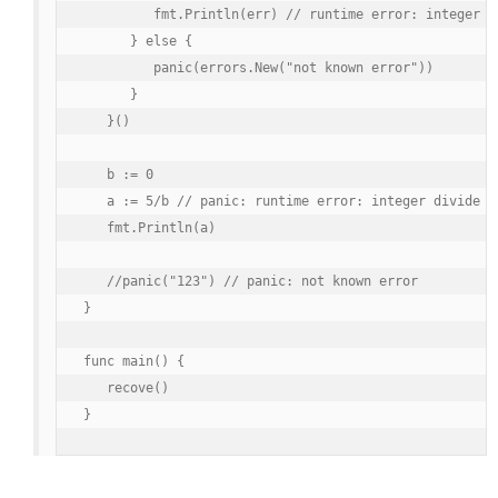
         fmt.Println(err) // runtime error: integer di
      } else {

         panic(errors.New("not known error"))

      }

   }()

   b := 0

   a := 5/b // panic: runtime error: integer divide by
   fmt.Println(a)

   //panic("123") // panic: not known error

}

func main() {

   recove()

}