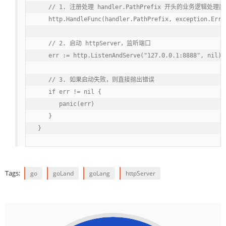
   // 1. 注册处理 handler.PathPrefix 开头的业务逻辑处理器

   http.HandleFunc(handler.PathPrefix, exception.ErrW
   // 2. 启动 httpServer，监听端口

   err := http.ListenAndServe("127.0.0.1:8888", nil)

   // 3. 如果启动失败，则直接抛出错误

   if err != nil {

      panic(err)

   }

}
Tags:
go
goLand
goLang
httpServer