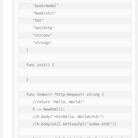
   "book/model"

   "book/util"

   "fmt"

   "net/http"

   "strconv"

   "strings"

)

func init() {

}

func Index(r *http.Request) string {

   //return "Hello, World!"

   h := NewHtml();

   //h.body("<h1>Hello, World</h1>")

   //h.body(util.GetViewTpl("index.html"))
