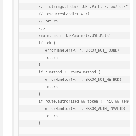
      //if strings.Index(r.URL.Path,"/view/res/") ==
      // resourcesHandler(w,r)

      // return

      //}

      route, ok := NewRouter(r.URL.Path)

      if !ok {

         errorHandler(w, r, ERROR_NOT_FOUND)

         return

      }

      if r.Method != route.method {

         errorHandler(w, r, ERROR_NOT_METHOD)

         return

      }

      if route.authorized && token != nil && len(tok
         errorHandler(w, r, ERROR_AUTH_INVALID)

         return

      }
