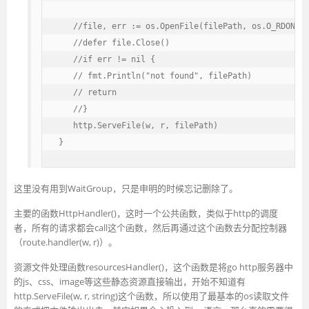
   //file, err := os.OpenFile(filePath, os.O_RDONLY,
   //defer file.Close()

   //if err != nil {

   // fmt.Println("not found", filePath)

   // return

   //}

   http.ServeFile(w, r, filePath)

}
这里没有用到WaitGroup，只是申明的时候忘记删除了。
主要的函数HttpHandler()，这时一个公共函数，类似于http的调度
者，所有的请求都会call这个函数，然后再通过这个函数去分配控制器
（route.handler(w, r)）。
资源文件处理函数resourcesHandler()，这个函数是将go http服务器中
的js、css、image等这些静态资源直接输出，开始不知道有
http.ServeFile(w, r, string)这个函数，所以使用了最基本的os读取文件