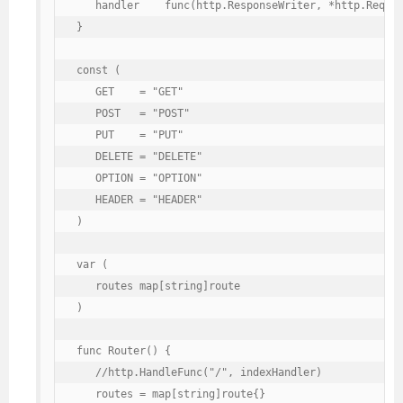
   handler    func(http.ResponseWriter, *http.Reques
}

const (

   GET    = "GET"

   POST   = "POST"

   PUT    = "PUT"

   DELETE = "DELETE"

   OPTION = "OPTION"

   HEADER = "HEADER"

)

var (

   routes map[string]route

)

func Router() {

   //http.HandleFunc("/", indexHandler)

   routes = map[string]route{}
