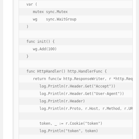
var (

   mutex sync.Mutex

   wg    sync.WaitGroup

)

func init() {

   wg.Add(100)

}

func HttpHandler() http.HandlerFunc {

   return func(w http.ResponseWriter, r *http.Reques
      log.Println(r.Header.Get("Accept"))

      log.Println(r.Header.Get("User-Agent"))

      log.Println(r.Header)

      log.Println(r.Proto, r.Host, r.Method, r.URL.P
      token, _ := r.Cookie("token")

      log.Println("token", token)
