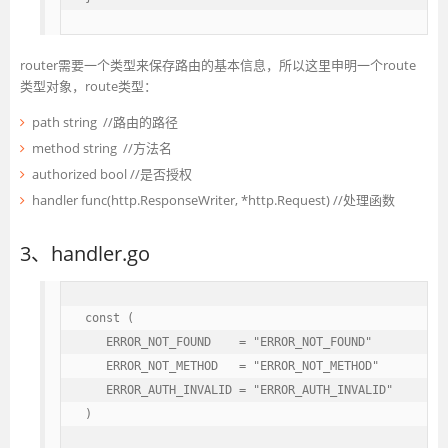
router需要一个类型来保存路由的基本信息，所以这里申明一个route
类型对象，route类型：
path string //路由的路径
method string //方法名
authorized bool //是否授权
handler func(http.ResponseWriter, *http.Request) //处理函数
3、handler.go
const (

   ERROR_NOT_FOUND    = "ERROR_NOT_FOUND"

   ERROR_NOT_METHOD   = "ERROR_NOT_METHOD"

   ERROR_AUTH_INVALID = "ERROR_AUTH_INVALID"

)
