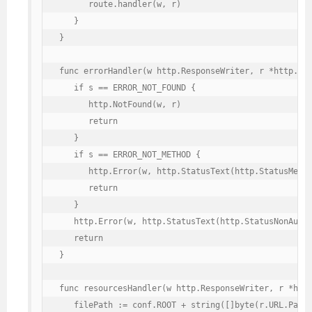
      route.handler(w, r)

   }

}

func errorHandler(w http.ResponseWriter, r *http.Req
   if s == ERROR_NOT_FOUND {

      http.NotFound(w, r)

      return

   }

   if s == ERROR_NOT_METHOD {

      http.Error(w, http.StatusText(http.StatusMetho
      return

   }

   http.Error(w, http.StatusText(http.StatusNonAutho
   return

}

func resourcesHandler(w http.ResponseWriter, r *http
   filePath := conf.ROOT + string([]byte(r.URL.Path)