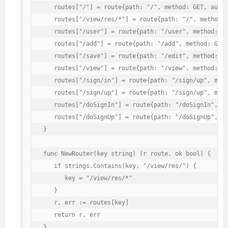
   routes["/"] = route{path: "/", method: GET, autho
   routes["/view/res/*"] = route{path: "/", method: 
   routes["/user"] = route{path: "/user", method: GE
   routes["/add"] = route{path: "/add", method: GET,
   routes["/save"] = route{path: "/edit", method: PO
   routes["/view"] = route{path: "/view", method: GE
   routes["/sign/in"] = route{path: "/sign/up", meth
   routes["/sign/up"] = route{path: "/sign/up", meth
   routes["/doSignIn"] = route{path: "/doSignIn", me
   routes["/doSignUp"] = route{path: "/doSignUp", me
}

func NewRouter(key string) (r route, ok bool) {

   if strings.Contains(key, "/view/res/") {

      key = "/view/res/*"

   }

   r, err := routes[key]

   return r, err

}