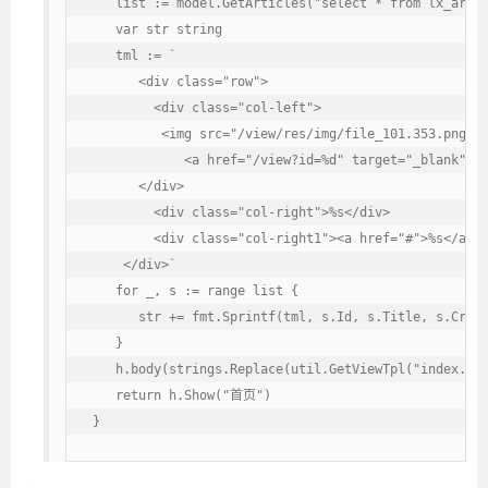
   list := model.GetArticles("select * from lx_artic
   var str string

   tml := `

      <div class="row">

        <div class="col-left">

         <img src="/view/res/img/file_101.353.png" c
            <a href="/view?id=%d" target="_blank">%s
      </div>

        <div class="col-right">%s</div>

        <div class="col-right1"><a href="#">%s</a></
    </div>`

   for _, s := range list {

      str += fmt.Sprintf(tml, s.Id, s.Title, s.Creat
   }

   h.body(strings.Replace(util.GetViewTpl("index.htm
   return h.Show("首页")

}