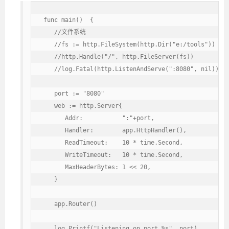
func main()  {

   //文件系统

   //fs := http.FileSystem(http.Dir("e:/tools"))

   //http.Handle("/", http.FileServer(fs))

   //log.Fatal(http.ListenAndServe(":8080", nil))

   port := "8080"

   web := http.Server{

      Addr:           ":"+port,

      Handler:        app.HttpHandler(),

      ReadTimeout:    10 * time.Second,

      WriteTimeout:   10 * time.Second,

      MaxHeaderBytes: 1 << 20,

   }

   app.Router()

   log.Printf("Listening on port %s", port)
