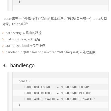
}
router需要一个类型来保存路由的基本信息，所以这里申明一个route类型
对象，route类型：
path string //路由的路径
method string //方法名
authorized bool //是否授权
handler func(http.ResponseWriter, *http.Request) //处理函数
3、handler.go
const (

   ERROR_NOT_FOUND    = "ERROR_NOT_FOUND"

   ERROR_NOT_METHOD   = "ERROR_NOT_METHOD"

   ERROR_AUTH_INVALID = "ERROR_AUTH_INVALID"

)
