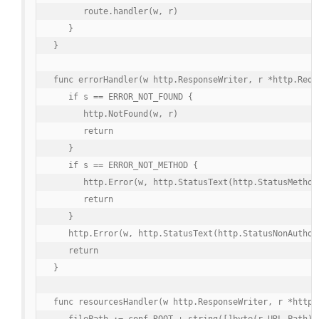
      route.handler(w, r)

   }

}

func errorHandler(w http.ResponseWriter, r *http.Reque
   if s == ERROR_NOT_FOUND {

      http.NotFound(w, r)

      return

   }

   if s == ERROR_NOT_METHOD {

      http.Error(w, http.StatusText(http.StatusMethod
      return

   }

   http.Error(w, http.StatusText(http.StatusNonAuthor
   return

}

func resourcesHandler(w http.ResponseWriter, r *http.R