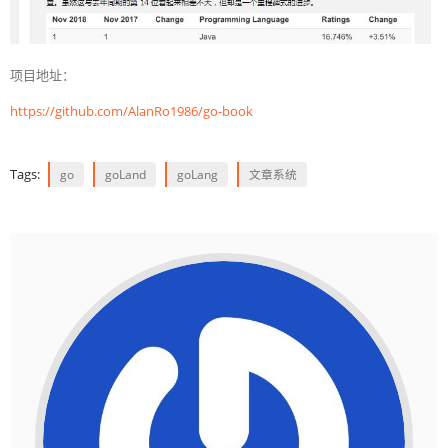
项目地址：
https://github.com/AlanRo1986/go-book
Tags:
go
goLand
goLang
文章系统