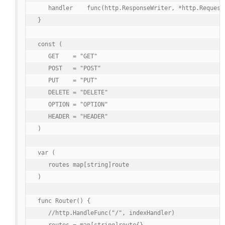
   handler    func(http.ResponseWriter, *http.Request)
}

const (

   GET    = "GET"

   POST   = "POST"

   PUT    = "PUT"

   DELETE = "DELETE"

   OPTION = "OPTION"

   HEADER = "HEADER"

)

var (

   routes map[string]route

)

func Router() {

   //http.HandleFunc("/", indexHandler)
