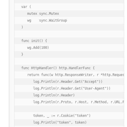
var (

   mutex sync.Mutex

   wg    sync.WaitGroup

)

func init() {

   wg.Add(100)

}

func HttpHandler() http.HandlerFunc {

   return func(w http.ResponseWriter, r *http.Request)
      log.Println(r.Header.Get("Accept"))

      log.Println(r.Header.Get("User-Agent"))

      log.Println(r.Header)

      log.Println(r.Proto, r.Host, r.Method, r.URL.Pat
      token, _ := r.Cookie("token")

      log.Println("token", token)
