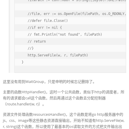
   filePath := conf.ROOT + string([]byte(r.URL.Path)[1
   //file, err := os.OpenFile(filePath, os.O_RDONLY, 0
   //defer file.Close()

   //if err != nil {

   // fmt.Println("not found", filePath)

   // return

   //}

   http.ServeFile(w, r, filePath)

}
这里没有用到WaitGroup，只是申明的时候忘记删除了。
主要的函数HttpHandler()，这时一个公共函数，类似于http的调度者，所
有的请求都会call这个函数，然后再通过这个函数去分配控制器
（route.handler(w, r)）。
资源文件处理函数resourcesHandler()，这个函数是将go http服务器中的
js、css、image等这些静态资源直接输出，开始不知道有http.ServeFile(w,
r, string)这个函数，所以使用了最基本的os读取文件的方式把文件输出出