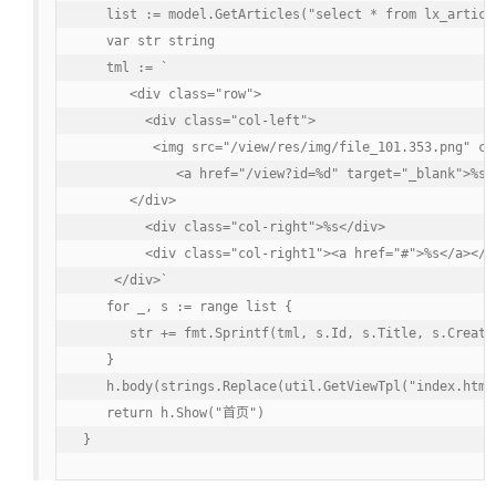
   list := model.GetArticles("select * from lx_article
   var str string

   tml := `

      <div class="row">

        <div class="col-left">

         <img src="/view/res/img/file_101.353.png" cla
            <a href="/view?id=%d" target="_blank">%s</
      </div>

        <div class="col-right">%s</div>

        <div class="col-right1"><a href="#">%s</a></di
    </div>`

   for _, s := range list {

      str += fmt.Sprintf(tml, s.Id, s.Title, s.Create
   }

   h.body(strings.Replace(util.GetViewTpl("index.html
   return h.Show("首页")

}