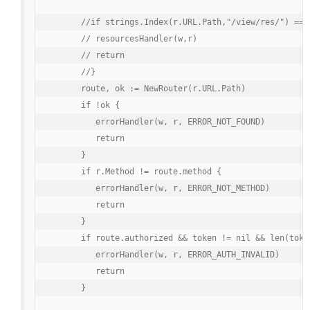
      //if strings.Index(r.URL.Path,"/view/res/") == 0
      // resourcesHandler(w,r)

      // return

      //}

      route, ok := NewRouter(r.URL.Path)

      if !ok {

         errorHandler(w, r, ERROR_NOT_FOUND)

         return

      }

      if r.Method != route.method {

         errorHandler(w, r, ERROR_NOT_METHOD)

         return

      }

      if route.authorized && token != nil && len(token
         errorHandler(w, r, ERROR_AUTH_INVALID)

         return

      }
