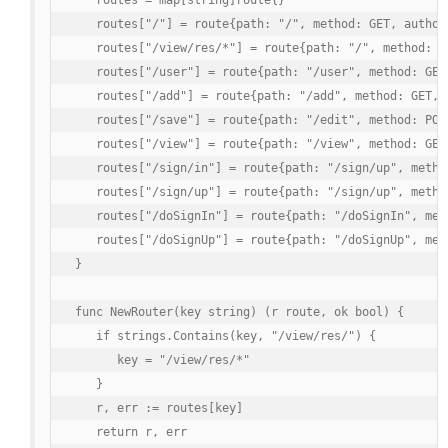
   routes = map[string]route{}

   routes["/"] = route{path: "/", method: GET, author
   routes["/view/res/*"] = route{path: "/", method: G
   routes["/user"] = route{path: "/user", method: GET
   routes["/add"] = route{path: "/add", method: GET, 
   routes["/save"] = route{path: "/edit", method: POS
   routes["/view"] = route{path: "/view", method: GET
   routes["/sign/in"] = route{path: "/sign/up", metho
   routes["/sign/up"] = route{path: "/sign/up", metho
   routes["/doSignIn"] = route{path: "/doSignIn", met
   routes["/doSignUp"] = route{path: "/doSignUp", met
}

func NewRouter(key string) (r route, ok bool) {

   if strings.Contains(key, "/view/res/") {

      key = "/view/res/*"

   }

   r, err := routes[key]

   return r, err
