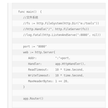
func main()  {

   //文件系统

   //fs := http.FileSystem(http.Dir("e:/tools"))

   //http.Handle("/", http.FileServer(fs))

   //log.Fatal(http.ListenAndServe(":8080", nil))

   port := "8080"

   web := http.Server{

      Addr:           ":"+port,

      Handler:        app.HttpHandler(),

      ReadTimeout:    10 * time.Second,

      WriteTimeout:   10 * time.Second,

      MaxHeaderBytes: 1 << 20,

   }

   app.Router()
