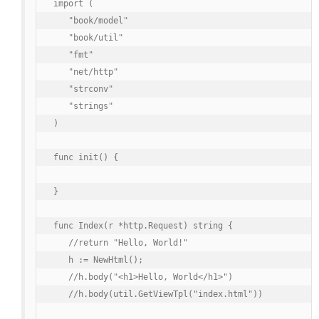
import (

   "book/model"

   "book/util"

   "fmt"

   "net/http"

   "strconv"

   "strings"

)

func init() {

}

func Index(r *http.Request) string {

   //return "Hello, World!"

   h := NewHtml();

   //h.body("<h1>Hello, World</h1>")

   //h.body(util.GetViewTpl("index.html"))
