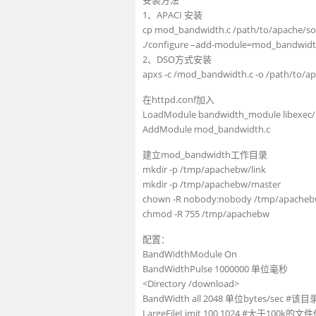
安装方法
1、APACI 安装
cp mod_bandwidth.c /path/to/apache/so
./configure –add-module=mod_bandwid
2、DSO方式安装
apxs -c /mod_bandwidth.c -o /path/to/
在httpd.conf加入
LoadModule bandwidth_module libexec
AddModule mod_bandwidth.c
建立mod_bandwidth工作目录
mkdir -p /tmp/apachebw/link
mkdir -p /tmp/apachebw/master
chown -R nobody:nobody /tmp/apache
chmod -R 755 /tmp/apachebw
配置：
BandWidthModule On
BandWidthPulse 1000000 单位毫秒
<Directory /download>
BandWidth all 2048 单位bytes/sec
LargeFileLimit 100 1024 #大于100k的