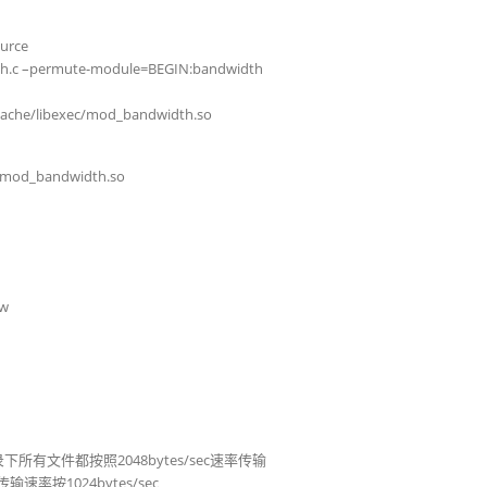
urce
th.c –permute-module=BEGIN:bandwidth
apache/libexec/mod_bandwidth.so
/mod_bandwidth.so
bw
 #该目录下所有文件都按照2048bytes/sec速率传输
文件传输速率按1024bytes/sec