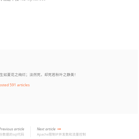
生如夏花之绚烂；淡然死，却死若秋叶之静美！
osted 591 articles
revious article
Next article
份数据的sql代码
Apache限制IP并发数和流量控制