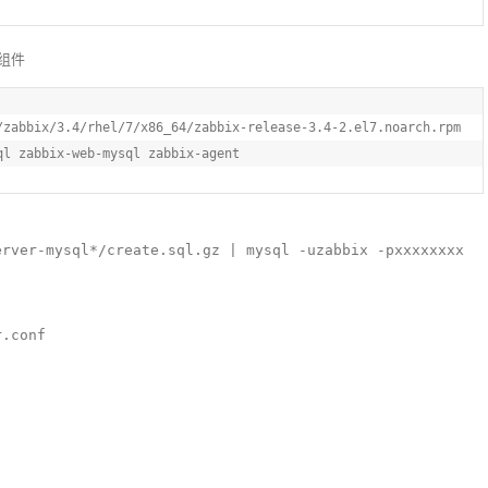
关组件
/zabbix
/3.4/rhel
/7/x
86_64/zabbix-release-
3.4
-
2
.el7.noarch.rpm

ql zabbix-web-mysql zabbix-agent
erver-mysql*/create.sql.gz | mysql -uzabbix -pxxxxxxxx
r.conf