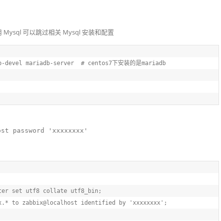
Mysql 可以跳过相关 Mysql 安装和配置
b-devel mariadb-server  
# centos7下安装的是mariadb
ost password 'xxxxxxxx'
ter 
set
 utf8 collate utf8_bin;
x.* to zabbix@localhost identified by 
'xxxxxxxx'
;