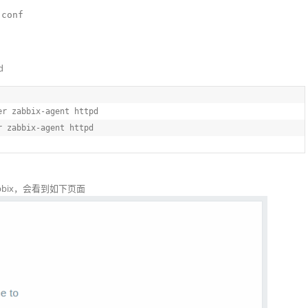
.conf
d
er zabbix-agent httpd
r zabbix-agent httpd
/zabbix，会看到如下页面