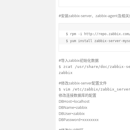
#安装zabbix-server、zabbix-agent及相
$ rpm -i 
http:
/
/repo.zabbix.com
$ yum install zabbix-server-mys
#导入zabbix初始化数据
$ zcat /usr/share/doc/zabbix-s
zabbix
#修改zabbix-server配置文件
$ vim /etc/zabbix/zabbix_serve
修改连接数据库的配置
DBHost=localhost
DBName=zabbix
DBUser=zabbix
DBPassword=xxxxxxxx