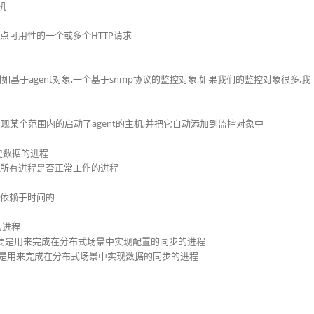
机
web站点可用性的一个或多个HTTP请求
,例如基于agent对象,一个基于snmp协议的监控对象,如果我们的监控对象很多,我
的规则去发现某个范围内的启动了agent的主机,并把它自动添加到监控对象中
历史数据的进程
r所启动的所有进程是否正常工作的进程
严重依赖于时间的
的进程
同步器,主要是用来完成在分布式场景中实现配置的同步的进程
步器,主要是用来完成在分布式场景中实现数据的同步的进程