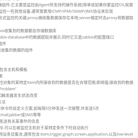
个客户端组件,它主要是监控由Agent所支持的操作系统(简单说如果你要监控OS,就需
控一些其他设备,通常需要用ICMP/IPMI/SNMP/JMX协议来实现
实现分布式监控的关键,proxy端收集数据保存在本地,server端定时去proxy将数据取
件,zabbix收集到的数据都会存储数据库
将zabbix-database中的数据提取并展示,同时它又是zabbix的配置接口
的组件
端主动发送收集的数据的组件
可以包含主机和模板
据
估某监控对象的某特定item内所接收到的数据是否在合理范围,即阀值;接收到的数据
oblem”
例如触发器发生状态改变
方法
执行远程命令的自定义方案,如每隔5分钟发送一次报警,共发送5次
il,Jabber或SMS等等
向用户发送有关某事件的信息
定义的命令,可以在被监控主机处于某特定条件下时自动执行
,通常包含:item,trigger,graph,screen,application,以及low-level