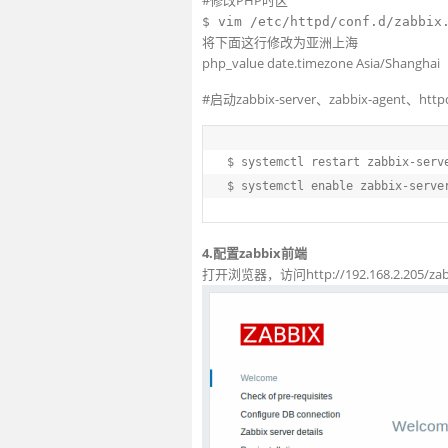
#修改PHP时区
$ vim /etc/httpd/conf.d/zabbix
将下面这行修改为亚洲上海
php_value date.timezone Asia/Shanghai
#启动zabbix-server、zabbix-agent、http
$
 systemctl restart zabbix-serv
$
 systemctl 
enable
 zabbix-serve
4.配置zabbix前端
打开浏览器，访问http://192.168.2.205