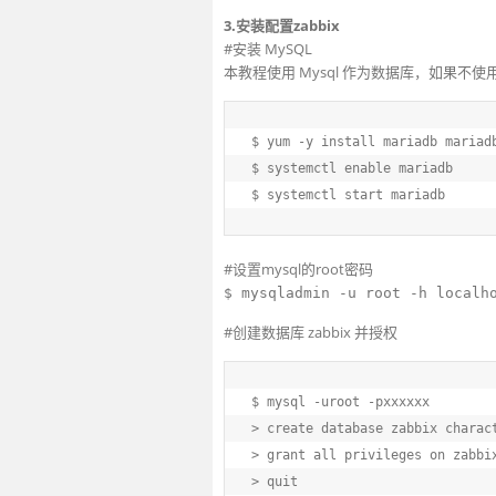
3.安装配置zabbix
#安装 MySQL
本教程使用 Mysql 作为数据库，如果不使用 
$
 yum -y install mariadb mariad
$
 systemctl 
enable
 mariadb
$
 systemctl start mariadb
#设置mysql的root密码
$ mysqladmin -u root -h localh
#创建数据库 zabbix 并授权
$
 mysql -uroot -pxxxxxx
>
 create database zabbix charac
>
 grant all privileges on zabbi
>
 quit