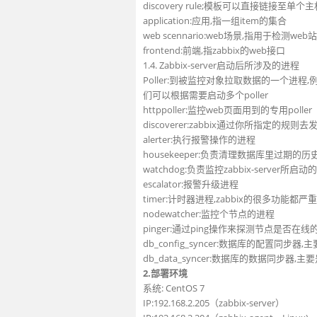
discovery rule;模板可以直接链接至单个主
application:应用,指一组item的集合
web scennario:web场景,指用于检测
frontend:前端,指zabbix的web接口
1.4. Zabbix-server启动后所涉及的进程
Poller:到被监控对象拉取数据的一个进程
们可以根据需要启动多个poller
httppoller:监控web页面用到的专用poller
discoverer:zabbix通过你所指定
alerter:执行报警操作的进程
housekeeper:负责清理数据库里过期的
watchdog:负责监控zabbix-serve
escalator:报警升级进程
timer:计时器进程,zabbix的很多功能都
nodewatcher:监控个节点的进程
pinger:通过ping操作来探测节点是否在线
db_config_syncer:数据库的配置
db_data_syncer:数据库的数据同
2.部署环境
系统: CentOS 7
IP:192.168.2.205（zabbix-server）