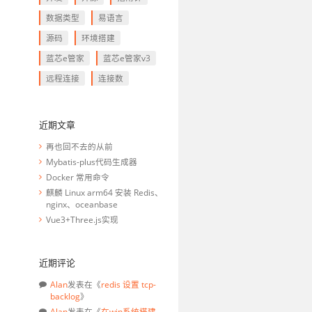
数据类型
易语言
源码
环境搭建
蓝芯e管家
蓝芯e管家v3
远程连接
连接数
近期文章
再也回不去的从前
Mybatis-plus代码生成器
Docker 常用命令
麒麟 Linux arm64 安装 Redis、
nginx、oceanbase
Vue3+Three.js实现
近期评论
Alan
发表在《
redis 设置 tcp-
backlog
》
Alan
发表在《
在win系统搭建