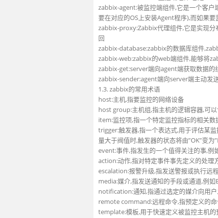
zabbix-agent:被监控端组件,它是一
要在对应的OS上安装Agent程序),而如果要监
zabbix-proxy:Zabbix代理组件,它是
回
zabbix-database:zabbix的数据库组
zabbix-web:zabbix的web端组件,能够
zabbix-get:server端向agent端获取数据
zabbix-sender:agent端向server
1.3. zabbix的常用术语
host:主机,指要监控的网络设备
host group:主机组,指主机的逻辑容器,
item:监控项,指一个特定监控指标的相关数
trigger:触发器,指一个表达式,用于评
量大于阀值时,触发器的状态将由”OK”变为”Pr
event:事件,指发生的一个值得关注的事,
action:动作,指对特定事件事先定义的处理
escalation:报警升级,指发送警报或
media:媒介,指发送通知的手段或通道,例如Ema
notification:通知,指通过选定的媒介
remote command:远程命令,指预
template:模板,用于快速定义被监控主机的预设条目集合