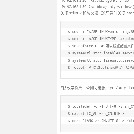
IP:192.168.2.204（zabbix-agent，Linux)
IP:192.168.1.59（zabbix-agent，windows
关闭 selinux 和防火墙（这里暂时关闭ip
$
 sed -i 
"s/SELINUX=enforcing/S
$
 sed -i 
's/SELINUXTYPE=targete
$
 setenforce 0  
# 可以设置配置文
$
 systemctl stop iptables.servi
$
 systemctl stop firewalld.serv
$
 reboot  
# 更改selinux需要重启
#修改字符集，否则可能报 input/outpu
$
 localedef -c 
-f
 UTF-8 -i zh_C
$
export
 LC_ALL=zh_CN.UTF-8
$
echo
'LANG=zh_CN.UTF-8'
 > /et