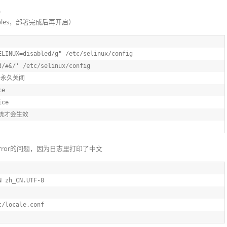
)
tables，部署完成后再开启）
ELINUX=disabled/g"
 /etc/selinux/config
d/#&/'
 /etc/selinux/config
件永久关闭
ce
ice
系统才会生效
t error的问题，因为日志里打印了中文
N zh_CN.UTF-8
c/locale.conf