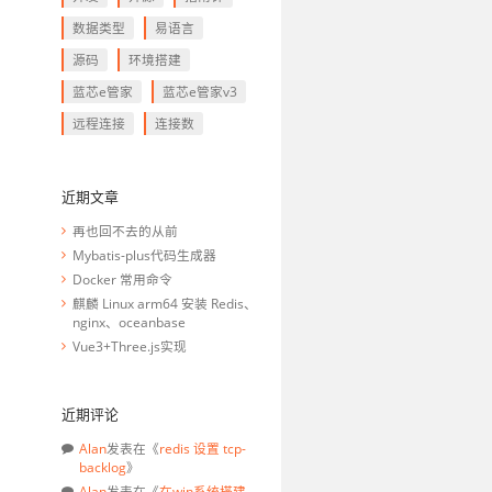
数据类型
易语言
源码
环境搭建
蓝芯e管家
蓝芯e管家v3
远程连接
连接数
近期文章
再也回不去的从前
Mybatis-plus代码生成器
Docker 常用命令
麒麟 Linux arm64 安装 Redis、
nginx、oceanbase
Vue3+Three.js实现
近期评论
Alan
发表在《
redis 设置 tcp-
backlog
》
Alan
发表在《
在win系统搭建