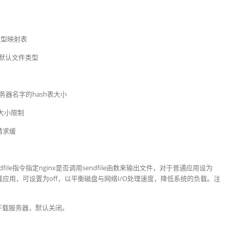
类型映射表
#默认文件类型
务器名字的hash表大小
大小限制
请求缓
file指令指定nginx是否调用sendfile函数来输出文件，对于普通应用设为
载应用，可设置为off，以平衡磁盘与网络I/O处理速度，降低系统的负载。注
下载服务器，默认关闭。