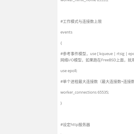
#工作模式与连接数上限
events
{
#参考事件模型，use [ kqueue | rtsig | epo
网络I/O模型，如果跑在FreeBSD上面，就用
use
epoll
;
#单个进程最大连接数（最大连接数=连接
worker
_
connections
65535
;
}
#设定http服务器