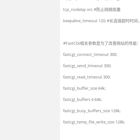
tcp_nodelay
on
;
#防止网络阻塞
keepalive
_
timeout
120
;
#长连接超时时间
#FastCGI相关参数是为了改善网站的
fastcgi_connect
_
timeout
300
;
fastcgi_send
_
timeout
300
;
fastcgi_read
_
timeout
300
;
fastcgi_buffer
_
size
64k
;
fastcgi
_
buffers
4
64k
;
fastcgi_busy_buffers
_
size
128k
;
fastcgi_temp_file_write
_
size
128k
;