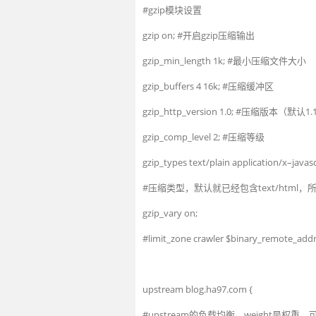
#gzip模块设置
gzip
on
;
#开启gzip压缩输出
gzip_min
_
length
1k
;
#最小压缩文件大小
gzip
_
buffers
4
16k
;
#压缩缓冲区
gzip_http
_
version
1.0
;
#压缩版本（默认1.1
gzip_comp
_
level
2
;
#压缩等级
gzip_types
text
/
plain
application
/
x
–
javas
#压缩类型，默认就已经包含text/htm
gzip_vary
on
;
#limit_zone crawler $binary_rem
upstream
blog
.
ha97
.
com
{
#upstream的负载均衡，weight是