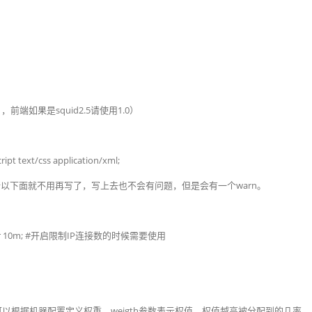
，前端如果是squid2.5请使用1.0）
cript
text
/
css
application
/
xml
;
l，所以下面就不用再写了，写上去也不会有问题，但是会有一个warn。
ote_addr 10m; #开启限制IP连接数的时候需要使用
权重，可以根据机器配置定义权重。weigth参数表示权值，权值越高被分配到的几率