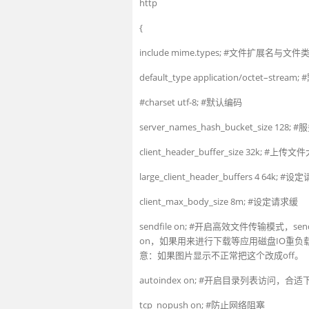
http
{
include
mime
.
types
;
#文件扩展名与文件
default_type
application
/
octet
–
stream
;
#charset utf-8; #默认编码
server_names_hash_bucket
_
size
128
;
#服
client_header_buffer
_
size
32k
;
#上传文件
large_client_header
_
buffers
4
64k
;
#设定
client_max_body
_
size
8m
;
#设定请求缓
sendfile
on
;
#开启高效文件传输模式，send
on，如果用来进行下载等应用磁盘IO重负
意：如果图片显示不正常把这个改成off。
autoindex
on
;
#开启目录列表访问，合适
tcp_nopush
on
;
#防止网络阻塞