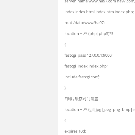
server_name
www
.
ha97
.
com
ha97
.
com
index
index
.
html
index
.
htm
index
.
php
;
root
/
data
/
www
/
ha97
;
location
~
.
*
\.(
php
|
php5
)?$
{
fastcgi
_
pass
127.0.0.1
:
9000
;
fastcgi_index
index
.
php
;
include
fastcgi
.
conf
;
}
#图片缓存时间设置
location
~
.
*
\.(
gif
|
jpg
|
jpeg
|
png
|
bmp
|
s
{
expires
10d
;