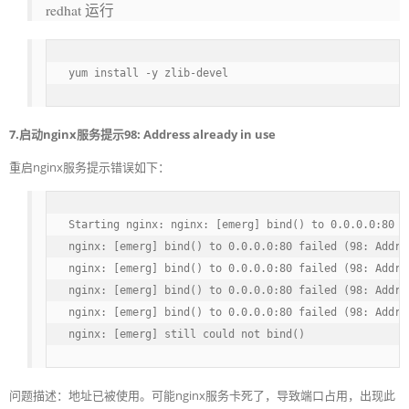
redhat 运行
yum install -y zlib-devel
7.启动nginx服务提示98: Address already in use
重启nginx服务提示错误如下：
Starting nginx: nginx: [emerg] bind() to 0.0.0.0:80 f
nginx: [emerg] bind() to 0.0.0.0:80 failed (98: Addres
nginx: [emerg] bind() to 0.0.0.0:80 failed (98: Addres
nginx: [emerg] bind() to 0.0.0.0:80 failed (98: Addres
nginx: [emerg] bind() to 0.0.0.0:80 failed (98: Addres
nginx: [emerg] still could not bind()
问题描述：地址已被使用。可能nginx服务卡死了，导致端口占用，出现此