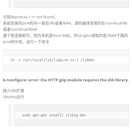
可知libpcre.so.1 => not found；
系统安装的pcre的lib一般在/lib或者lib64，源码编译安装的在/usr/local/lib
或者/usr/local/lib64
建个软连接即可，因为本机是linux 64位，所以nginx读取的是/lib64下面的
pcre的lib包，运行一下命令
ln -s /usr/local/lib/libpcre.so.1 /lib64/
6./configure: error: the HTTP gzip module requires the zlib library.
缺少zlib扩展
Ubuntu运行
sudo apt-get insatll zlib1g-dev