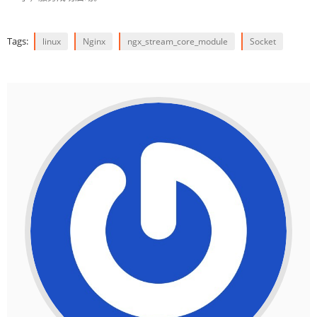
Tags:
linux
Nginx
ngx_stream_core_module
Socket