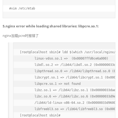
#vim /etc/mtab
5.nginx error while loading shared libraries: libpcre.so.1:
nginx加载pcre时报错了
[root@localhost sbin]# ldd $(which /usr/local/nginx/sb
	linux-vdso.so.1 =>  (0x00007ffd6ce6a000)

	libdl.so.2 => /lib64/libdl.so.2 (0x00000033d9a00000)

	libpthread.so.0 => /lib64/libpthread.so.0 (0x00000033da200000)

	libcrypt.so.1 => /lib64/libcrypt.so.1 (0x00000033e5600000)

	libpcre.so.1 => not found

	libz.so.1 => /lib64/libz.so.1 (0x00000033dae00000)

	libc.so.6 => /lib64/libc.so.6 (0x00000033d9e00000)

	/lib64/ld-linux-x86-64.so.2 (0x00000033d9600000)

	libfreebl3.so => /lib64/libfreebl3.so (0x00000033e5a00000)

[root@localhost sbin]#