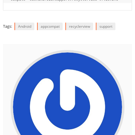
Tags:
Android
appcompat
recyclerview
support