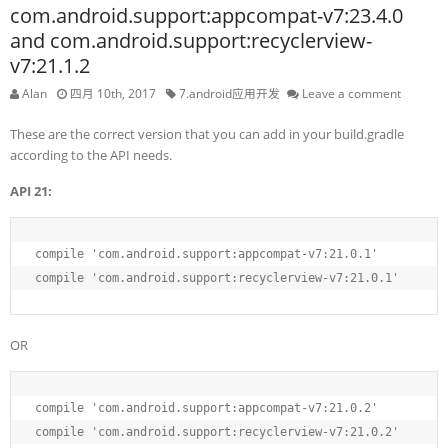
com.android.support:appcompat-v7:23.4.0
and com.android.support:recyclerview-
v7:21.1.2
Alan
四月 10th, 2017
7.android应用开发
Leave a comment
These are the correct version that you can add in your build.gradle
according to the API needs.
API 21:
compile 
'com.android.support:appcompat-v7:21.0.1'
compile 
'com.android.support:recyclerview-v7:21.0.1'
OR
compile 
'com.android.support:appcompat-v7:21.0.2'
compile 
'com.android.support:recyclerview-v7:21.0.2'