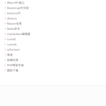
Web API 接口
Bootstrap中文网
bootcssV5
draw.io
Maven仓库
Redis命令
markeditor编辑器
icons8
runoob
w3school
旅舍
前端仓库
PHP帮助手册
图标下载