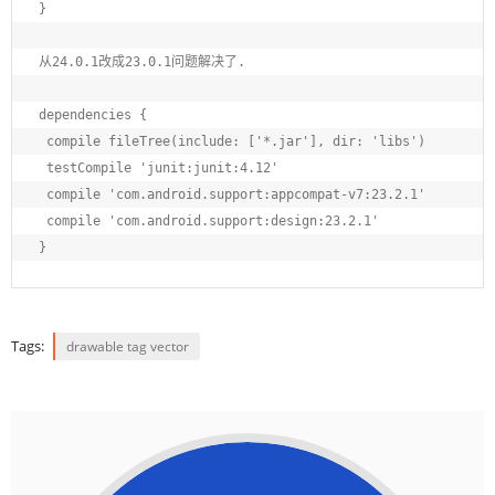
}

从24.0.1改成23.0.1问题解决了.

dependencies {

 compile fileTree(include: ['*.jar'], dir: 'libs')

 testCompile 'junit:junit:4.12'

 compile 'com.android.support:appcompat-v7:23.2.1'

 compile 'com.android.support:design:23.2.1'

}
Tags:
drawable tag vector