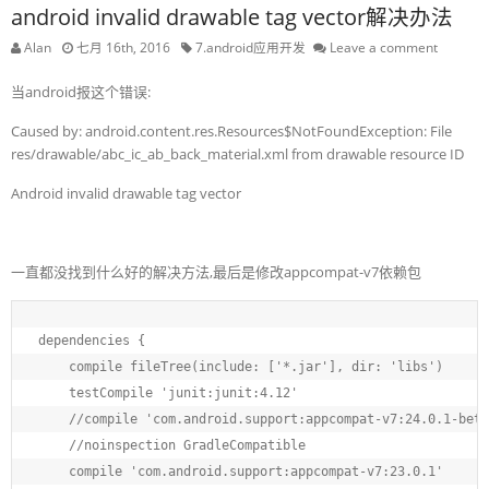
android invalid drawable tag vector解决办法
Alan
七月 16th, 2016
7.android应用开发
Leave a comment
当android报这个错误:
Caused by: android.content.res.Resources$NotFoundException: File
res/drawable/abc_ic_ab_back_material.xml from drawable resource ID
Android invalid drawable tag vector
一直都没找到什么好的解决方法,最后是修改appcompat-v7依赖包
dependencies {

    compile fileTree(include: ['*.jar'], dir: 'libs')

    testCompile 'junit:junit:4.12'

    //compile 'com.android.support:appcompat-v7:24.0.1-beta
    //noinspection GradleCompatible

    compile 'com.android.support:appcompat-v7:23.0.1'
