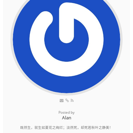
Posted by
Alan
既然生，就生如夏花之绚烂；淡然死，却死若秋叶之静美！