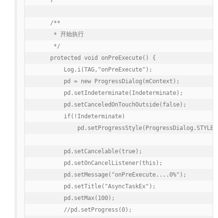
    /**

     * 开始执行

     */

    protected void onPreExecute() {

        Log.i(TAG,"onPreExecute");

        pd = new ProgressDialog(mContext);

        pd.setIndeterminate(Indeterminate);

        pd.setCanceledOnTouchOutside(false);

        if(!Indeterminate)

            pd.setProgressStyle(ProgressDialog.STYLE_H
        pd.setCancelable(true);

        pd.setOnCancelListener(this);

        pd.setMessage("onPreExecute....0%");

        pd.setTitle("AsyncTaskEx");

        pd.setMax(100);

        //pd.setProgress(0);
