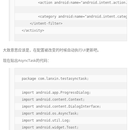
        <action android:name="android.intent.action.MA
        <category android:name="android.intent.categor
    </intent-filter>

</activity>
大致意思应该是，在配置被改变的时候自动执行UI更新吧。
现在贴出AsyncTask的代码：
package com.lanxin.testasynctask;

import android.app.ProgressDialog;

import android.content.Context;

import android.content.DialogInterface;

import android.os.AsyncTask;

import android.util.Log;

import android.widget.Toast;
