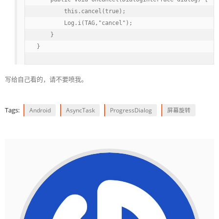
        this.cancel(true);

        Log.i(TAG,"cancel");

    }

}
写给自己看的，请不要喷我。
Tags:
Android
AsyncTask
ProgressDialog
屏幕旋转