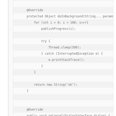
    @Override

    protected Object doInBackground(String... params) 
        for (int i = 0; i < 100; i++){

            publishProgress(i);

            try {

                Thread.sleep(500);

            } catch (InterruptedException e) {

                e.printStackTrace();

            }

        }

        return new String("ok");

    }

    @Override

    public void onCancel(DialogInterface dialog) {
