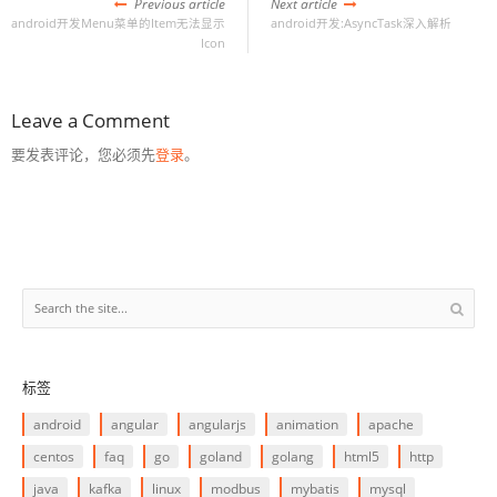
Previous article
Next article
android开发Menu菜单的Item无法显示
android开发:AsyncTask深入解析
Icon
Leave a Comment
要发表评论，您必须先
登录
。
标签
android
angular
angularjs
animation
apache
centos
faq
go
goland
golang
html5
http
java
kafka
linux
modbus
mybatis
mysql