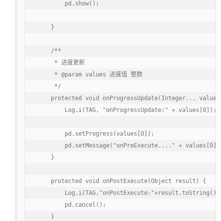
        pd.show();

    }

    /**

     * 进度更新

     * @param values 进度值 整数

     */

    protected void onProgressUpdate(Integer... values)
        Log.i(TAG, "onProgressUpdate:" + values[0]);

        pd.setProgress(values[0]);

        pd.setMessage("onPreExecute...." + values[0] +
    }

    protected void onPostExecute(Object result) {

        Log.i(TAG,"onPostExecute:"+result.toString());
        pd.cancel();

    }
