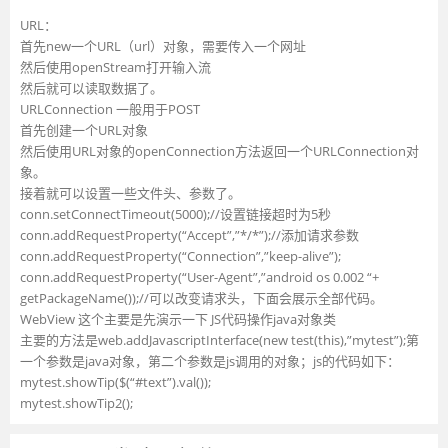
URL：
首先new一个URL（url）对象，需要传入一个网址
然后使用openStream打开输入流
然后就可以读取数据了。
URLConnection 一般用于POST
首先创建一个URL对象
然后使用URL对象的openConnection方法返回一个URLConnection对
象。
接着就可以设置一些文件头、参数了。
conn.setConnectTimeout(5000);//设置链接超时为5秒
conn.addRequestProperty(“Accept”,”*/*”);//添加请求参数
conn.addRequestProperty(“Connection”,”keep-alive”);
conn.addRequestProperty(“User-Agent”,”android os 0.002 “+
getPackageName());//可以改变请求头，下面会展示全部代码。
WebView 这个主要是先演示一下 JS代码操作java对象类
主要的方法是web.addJavascriptInterface(new test(this),”mytest”);第
一个参数是java对象，第二个参数是js调用的对象；js的代码如下：
mytest.showTip($(“#text”).val());
mytest.showTip2();