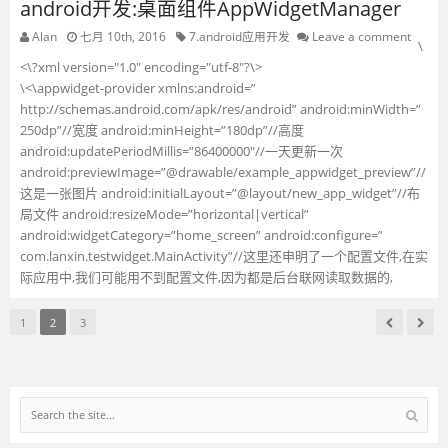
android开发:桌面组件AppWidgetManager
Alan
七月 10th, 2016
7.android应用开发
Leave a comment
\
<\?xml version="1.0" encoding="utf-8"?\>
\<\appwidget-provider xmlns:android=”
http://schemas.android.com/apk/res/android” android:minWidth=”
250dp”//宽度 android:minHeight=”180dp”//高度
android:updatePeriodMillis=”86400000″//一天更新一次
android:previewImage=”@drawable/example_appwidget_preview”//
这是一张图片 android:initialLayout=”@layout/new_app_widget”//布
局文件 android:resizeMode=”horizontal|vertical”
android:widgetCategory=”home_screen” android:configure=”
com.lanxin.testwidget.MainActivity”//这里还申明了一个配置文件,在实
际应用中,我们可能用不到配置文件,因为都是后台联网读取数据的,
1
2
3