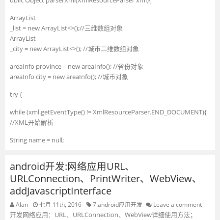
ublic Object parserXml(XmlResourceParser xml){
ArrayList
_list = new ArrayList<>();//三维数组对象
ArrayList
_city = new ArrayList<>(); //城市二维数组对象
areaInfo province = new areaInfo(); //省份对象
areaInfo city = new areaInfo(); //城市对象
try {
while (xml.getEventType() != XmlResourceParser.END_DOCUMENT){
//XML开始解析
String name = null;
android开发:网络应用URL、
URLConnection、PrintWriter、WebView、
addJavascriptInterface
Alan
七月 11th, 2016
7.android应用开发
Leave a comment
开发网络应用：URL、URLConnection、WebView详细使用方法；