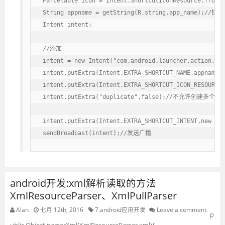
Parcelable icon = Intent.ShortcutIconResource.from
String appname = getString(R.string.app_name);//
Intent intent;

//添加

intent = new Intent("com.android.launcher.action.INS
intent.putExtra(Intent.EXTRA_SHORTCUT_NAME,appname)
intent.putExtra(Intent.EXTRA_SHORTCUT_ICON_RESOURC
intent.putExtra("duplicate",false);//不允许创建多个快
intent.putExtra(Intent.EXTRA_SHORTCUT_INTENT,new I
sendBroadcast(intent);//发送广播
android开发:xml解析读取的方法
XmlResourceParser、XmlPullParser
Alan
七月 12th, 2016
7.android应用开发
Leave a comment
p