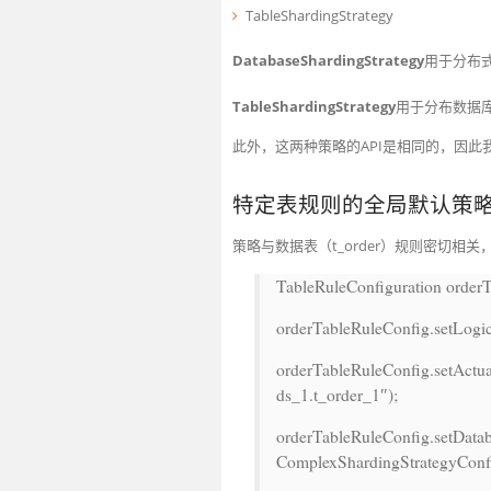
TableShardingStrategy
DatabaseShardingStrategy
用于分布
TableShardingStrategy
用于分布数据
此外，这两种策略的API是相同的，因此
特定表规则的全局默认策
策略与数据表（t_order）规则密切相
TableRuleConfiguration order
orderTableRuleConfig.setLogi
orderTableRuleConfig.setActu
ds_1.t_order_1″
);
orderTableRuleConfig.setData
ComplexShardingStrategyConfi