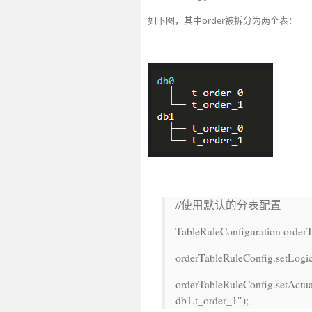
如下图，其中order被拆分为两个表：
//使用默认的分表配置
TableRuleConfiguration order
orderTableRuleConfig.setLogi
orderTableRuleConfig.setActu
db1.t_order_1″
);