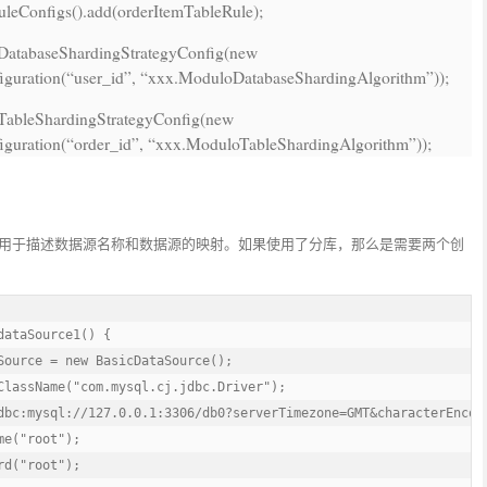
leConfigs().add(orderItemTableRule);
tDatabaseShardingStrategyConfig(
new
guration(
“user_id”
,
“xxx.ModuloDatabaseShardingAlgorithm”
));
TableShardingStrategyConfig(
new
guration(
“order_id”
,
“xxx.ModuloTableShardingAlgorithm”
));
用于描述数据源名称和数据源的映射。如果使用了分库，那么是需要两个创
ataSource1() {

Source = new BasicDataSource();

ClassName("com.mysql.cj.jdbc.Driver");

dbc:mysql://127.0.0.1:3306/db0?serverTimezone=GMT&characterEncodi
e("root");

d("root");
