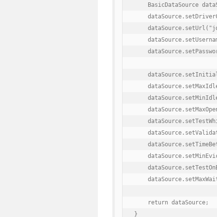
    BasicDataSource data
    dataSource.setDriver
    dataSource.setUrl("j
    dataSource.setUsernam
    dataSource.setPasswor
    dataSource.setInitial
    dataSource.setMaxIdle
    dataSource.setMinIdle
    dataSource.setMaxOpe
    dataSource.setTestWhi
    dataSource.setValida
    dataSource.setTimeBe
    dataSource.setMinEvi
    dataSource.setTestOnB
    dataSource.setMaxWait
    return dataSource;

}