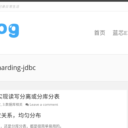
记录日常生活
首页
蓝芯
harding-jdbc
-jdbc实现读写分离或分库分表
言
,
3.数据库相关
Leave a comment
应关系，
均匀分布
读写分离，还是分库分表，都是很简单易用的。