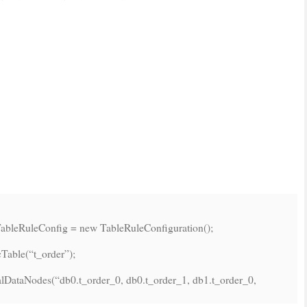
TableRuleConfig =
new
TableRuleConfiguration();
cTable(
“t_order”
);
alDataNodes(
“db0.t_order_0, db0.t_order_1, db1.t_order_0,