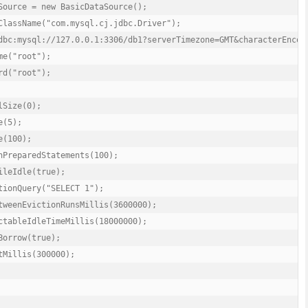
Source = new BasicDataSource();

ClassName("com.mysql.cj.jdbc.Driver");

dbc:mysql://127.0.0.1:3306/db1?serverTimezone=GMT&characterEncodi
e("root");

d("root");

Size(0);

(5);

(100);

nPreparedStatements(100);

leIdle(true);

tionQuery("SELECT 1");

tweenEvictionRunsMillis(3600000);

ctableIdleTimeMillis(18000000);

orrow(true);

Millis(300000);
