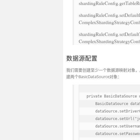
shardingRuleConfig.getTableRu
shardingRuleConfig.setDefaul
ComplexShardingStrategyConfi
shardingRuleConfig.setDefault
ComplexShardingStrategyConfi
数据源配置
我们需要创建至少一个数据源映射对象，
建两个BasicDataSource对象：
private BasicDataSource d
    BasicDataSource data
    dataSource.setDriver
    dataSource.setUrl("j
    dataSource.setUsernam
    dataSource.setPasswor