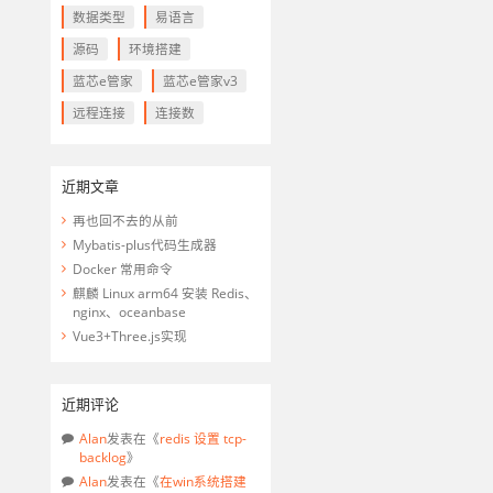
数据类型
易语言
源码
环境搭建
蓝芯e管家
蓝芯e管家v3
远程连接
连接数
近期文章
再也回不去的从前
Mybatis-plus代码生成器
Docker 常用命令
麒麟 Linux arm64 安装 Redis、
nginx、oceanbase
Vue3+Three.js实现
近期评论
Alan
发表在《
redis 设置 tcp-
backlog
》
Alan
发表在《
在win系统搭建