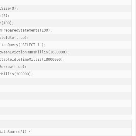
Size(0);

(5);

(100);

nPreparedStatements(100);

leIdle(true);

tionQuery("SELECT 1");

tweenEvictionRunsMillis(3600000);

ctableIdleTimeMillis(18000000);

orrow(true);

Millis(300000);

ataSource2() {
