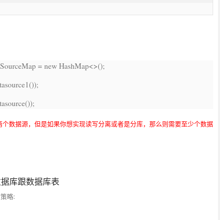
taSourceMap =
new
HashMap<>();
tasource1());
tasource());
两个数据源，但是如果你想实现读写分离或者是分库，那么则需要至少个数据
数据库跟数据库表
的策略: