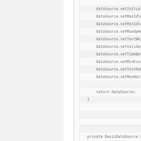
    dataSource.setInitial
    dataSource.setMaxIdle
    dataSource.setMinIdle
    dataSource.setMaxOpe
    dataSource.setTestWhi
    dataSource.setValida
    dataSource.setTimeBe
    dataSource.setMinEvi
    dataSource.setTestOnB
    dataSource.setMaxWait
    return dataSource;

}

private BasicDataSource d