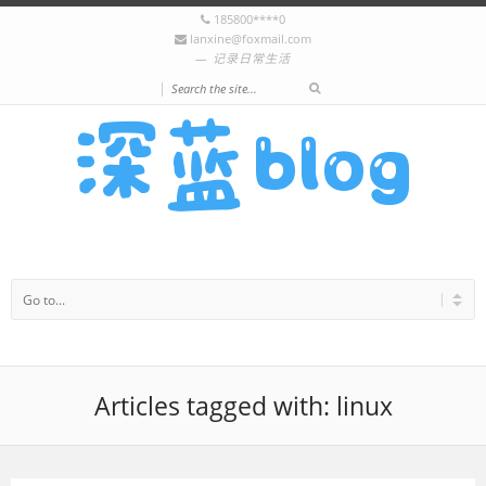
185800****0
lanxine@foxmail.com
记录日常生活
|
Articles tagged with: linux