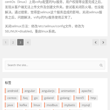
centOs（linux）上用vsftp配置的ftp服务，用户权限等设置完成之后，
发现从客户端无法上传文件及创建文件夹。尝试着关闭防火墙，也没能
解决。通过搜索，觉得是selinux这个服务造成的影响，关闭selinux服
务之后，问题解决，vsftp的ftp服务使用正常了。
关闭selinux方法：修改/etc/selinux/config文件，修改为
SELINUX=disabled。重启linux系统。
1
2
3
4
标签
android
angular
angularjs
animation
apache
centos
faq
go
goland
golang
html5
http
java
kafka
linux
modbus
mybatis
mysql