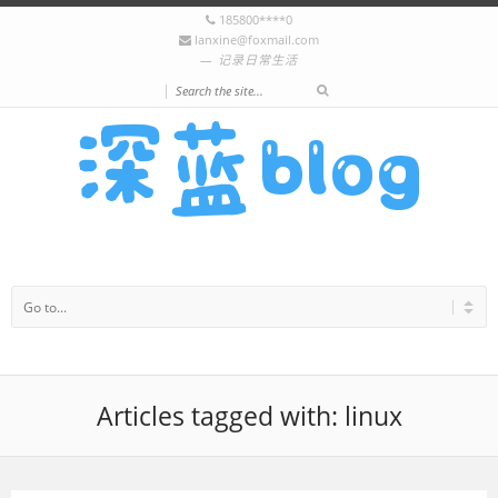
185800****0
lanxine@foxmail.com
记录日常生活
|
Articles tagged with: linux