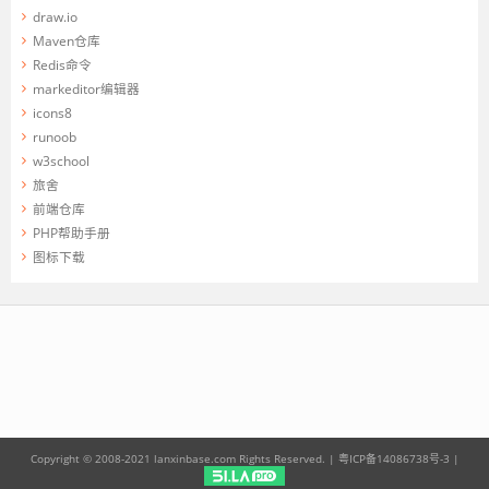
draw.io
Maven仓库
Redis命令
markeditor编辑器
icons8
runoob
w3school
旅舍
前端仓库
PHP帮助手册
图标下载
Copyright © 2008-2021 lanxinbase.com Rights Reserved. |
粤ICP备14086738号-3
|